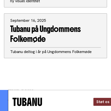
ny visuel identitet
September 16, 2025
Tubanu på Ungdommens
Folkemøde
Tubanu deltog i år på Ungdommens Folkemøde
TUBANU
Støt os
Støt os
Til medlemmer