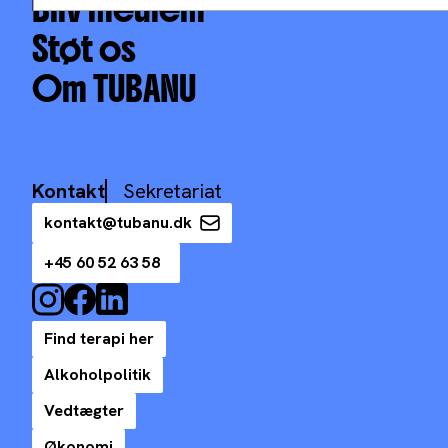
Bliv medlem
Støt os
Om TUBANU
Kontakt
Sekretariat
kontakt@tubanu.dk
+45 60 52 63 58
Find terapi her
Alkoholpolitik
Vedtægter
Økonomi