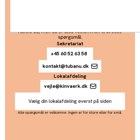
Spørg om alt
Vi ved, at det kan være grænseoverskridende at
række ud, men du er altid velkommen til at stille
spørgsmål.
Sekretariat
+45 60 52 63 58
kontakt@tubanu.dk
Lokalafdeling
vejle@kinvaerk.dk
Vælg din lokalafdeling øverst på siden
Alle spørgsmål er velkomne. Ingen er for store eller for små.